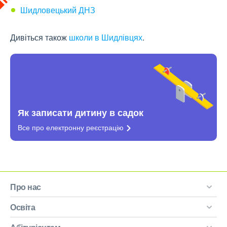
Шидловецький ДНЗ
Дивіться також
школи в Шидлівцях
.
Як записати дитину в садок
Все про електронну
реєстрацію
Про нас
Освіта