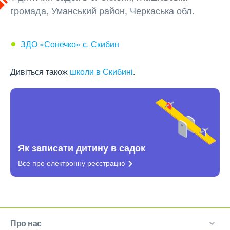
громада, Уманський район, Черкаська обл.
ЗДО «Сонечко» с. Скибин
Дивіться також
школи в Скибині
.
Як записати дитину в садок
Все про електронну
реєстрацію
Про нас