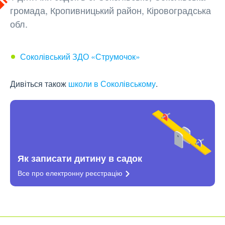
громада, Кропивницький район, Кіровоградська
обл.
Соколівський ЗДО «Струмочок»
Дивіться також
школи в Соколівському
.
Як записати дитину в садок
Все про електронну
реєстрацію