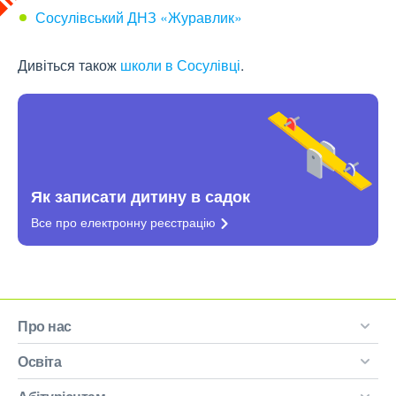
Сосулівський ДНЗ «Журавлик»
Дивіться також
школи в Сосулівці
.
Як записати дитину в садок
Все про електронну
реєстрацію
Про нас
Освіта