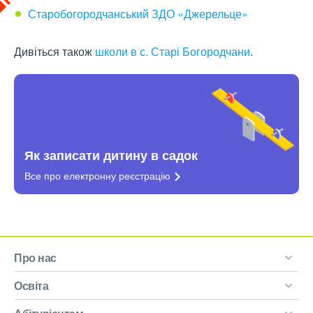
Старобогородчанський ЗДО «Джерельце»
Дивіться також
школи в с. Старі Богородчани
.
Як записати дитину в садок
Все про електронну
реєстрацію
Про нас
Освіта