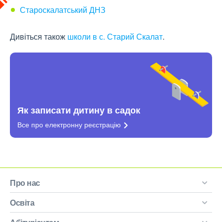
Староскалатський ДНЗ
Дивіться також
школи в с. Старий Скалат
.
Як записати дитину в садок
Все про електронну
реєстрацію
Про нас
Освіта