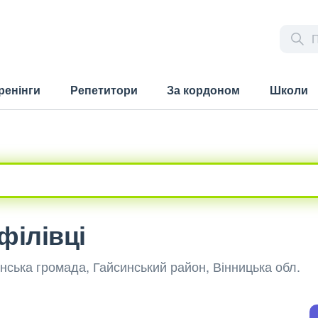
ренінги
Репетитори
За кордоном
Школи
філівці
инська громада, Гайсинський район, Вінницька обл.