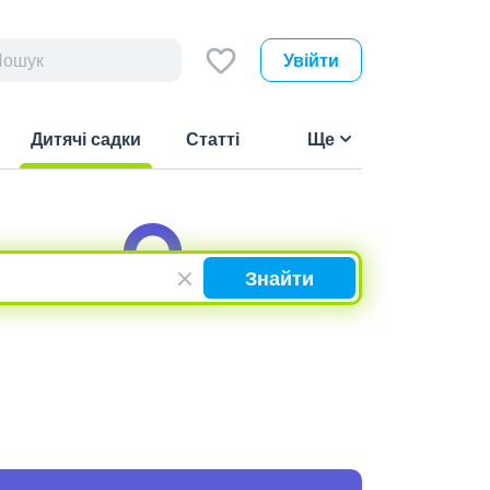
Увійти
Дитячі садки
Статті
Ще
(current)
Знайти