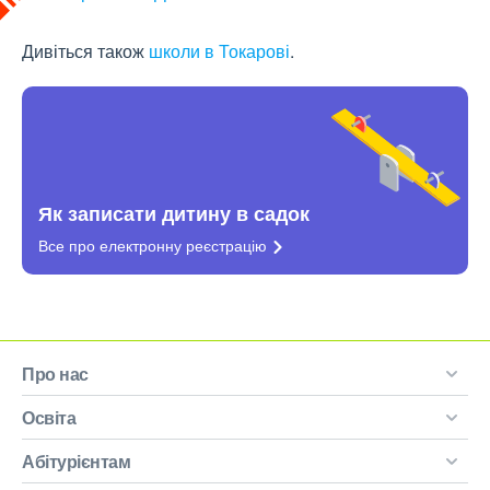
Дивіться також
школи в Токарові
.
Як записати дитину в садок
Все про електронну
реєстрацію
Про нас
Освіта
Абітурієнтам