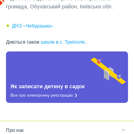
громада, Обухівський район, Київська обл.
ДНЗ «Чебурашка»
Дивіться також
школи в с. Трипілля
.
Як записати дитину в садок
Все про електронну
реєстрацію
Про нас