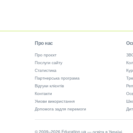
Про нас
Ос
Про проєкт
ЗВ
Послуги сайту
Кол
Статистика
Ку
Партнерська програма
Тре
Відгуки клієнтів
Ре
Контакти
Осв
Умови використання
Шк
Допомога задля перемоги
Дит
© 2009–2026 Education.ua — освіта в Україні.