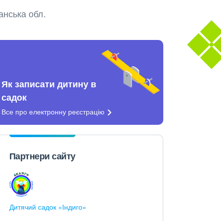
анська обл.
Як записати дитину в
садок
Все про електронну
реєстрацію
Партнери сайту
Дитячий садок «Індиго»