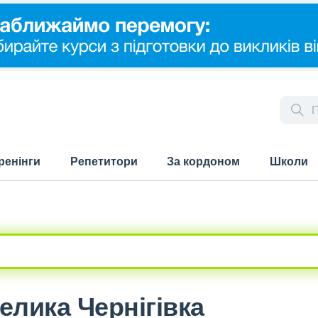
ренінги
Репетитори
За кордоном
Школи
Велика Чернігівка