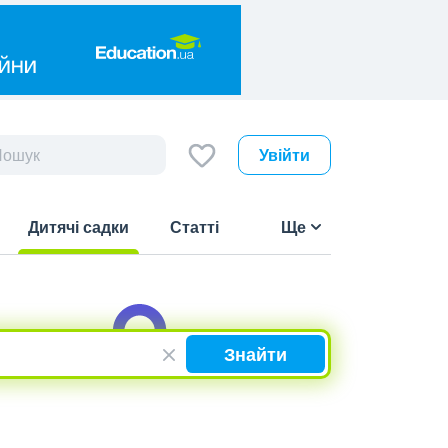
Увійти
Дитячі садки
Статті
Ще
(current)
Знайти