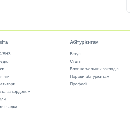
віта
Абітурієнтам
О/ВНЗ
Вступ
еджі
Статті
рси
Блог навчальних закладів
нінги
Поради абітурієнтам
петитори
Професії
іта за кордоном
оли
ячі садки