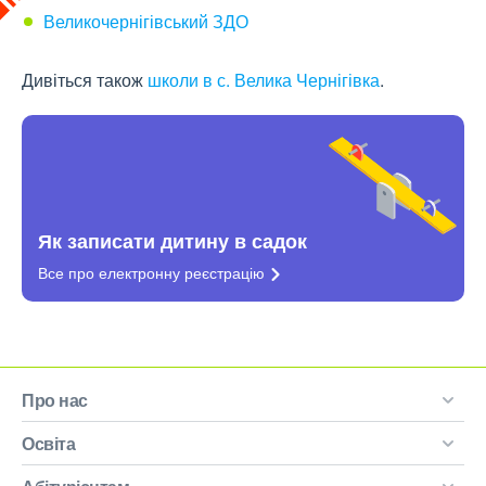
Великочернігівський ЗДО
Дивіться також
школи в с. Велика Чернігівка
.
Як записати дитину в садок
Все про електронну
реєстрацію
Про нас
Освіта