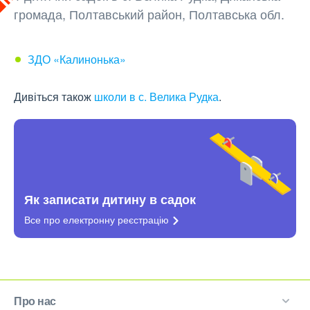
громада, Полтавський район, Полтавська обл.
ЗДО «Калинонька»
Дивіться також
школи в с. Велика Рудка
.
Як записати дитину в садок
Все про електронну
реєстрацію
Про нас