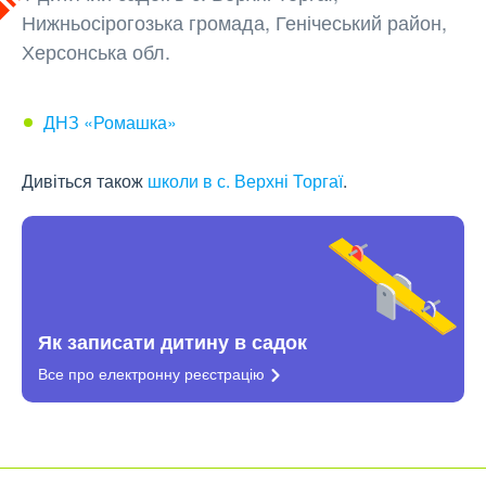
Нижньосірогозька громада, Генічеський район,
Херсонська обл.
ДНЗ «Ромашка»
Дивіться також
школи в с. Верхні Торгаї
.
Як записати дитину в садок
Все про електронну
реєстрацію