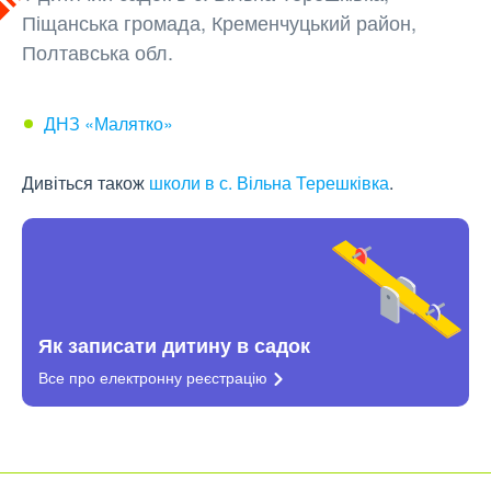
Піщанська громада, Кременчуцький район,
Полтавська обл.
ДНЗ «Малятко»
Дивіться також
школи в с. Вільна Терешківка
.
Як записати дитину в садок
Все про електронну
реєстрацію