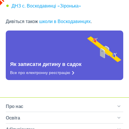
ДНЗ с. Воскодавинці «Зіронька»
Дивіться також
школи в Воскодавинцях
.
Як записати дитину в садок
Все про електронну
реєстрацію
Про нас
Освіта