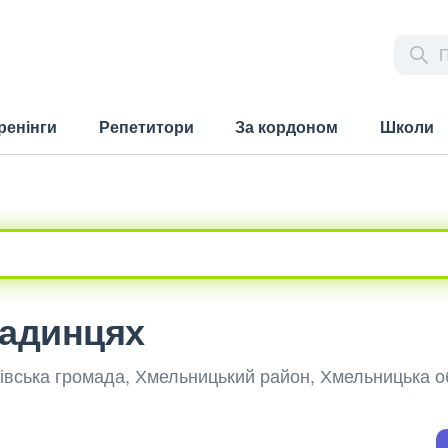
ренінги
Репетитори
За кордоном
Школи
падинцях
лівська громада, Хмельницький район, Хмельницька о