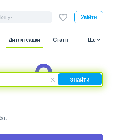
Увійти
Дитячі садки
Статті
Ще
(current)
Знайти
бл.