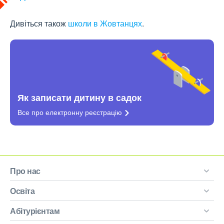
Дивіться також
школи в Жовтанцях
.
Як записати дитину в садок
Все про електронну
реєстрацію
Про нас
Освіта
Абітурієнтам