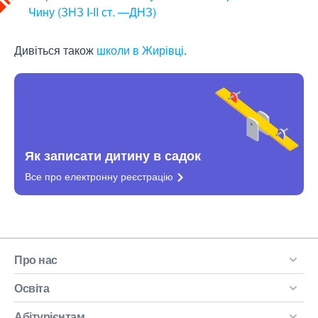
Чину (ЗНЗ І-ІІ ст. —ДНЗ)
Дивіться також
школи в Жирівці
.
Як записати дитину в садок
Все про електронну
реєстрацію
Про нас
Освіта
Абітурієнтам