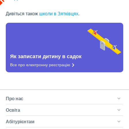
Дивіться також
школи в Зятківцях
.
Як записати дитину в садок
Все про електронну
реєстрацію
Про нас
Освіта
Абітурієнтам