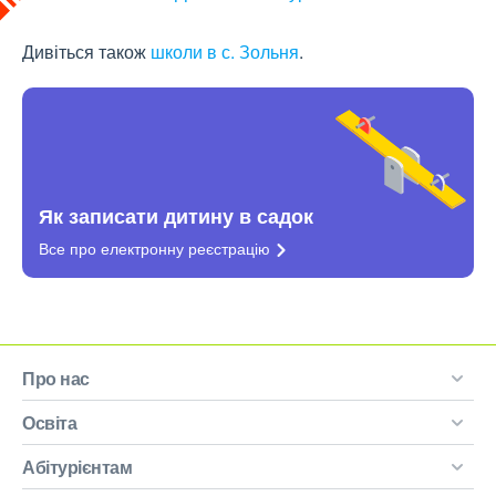
Дивіться також
школи в с. Зольня
.
Як записати дитину в садок
Все про електронну
реєстрацію
Про нас
Освіта
Абітурієнтам