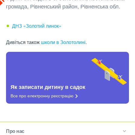
громада, Рівненський район, Рівненська обл.
ДНЗ «Золотий линок»
Дивіться також
школи в Золотолині
.
Як записати дитину в садок
Все про електронну
реєстрацію
Про нас