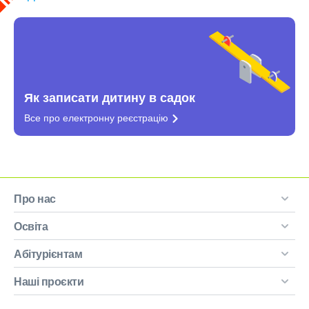
Як записати дитину в садок
Все про електронну
реєстрацію
Про нас
Освіта
Абітурієнтам
Наші проєкти