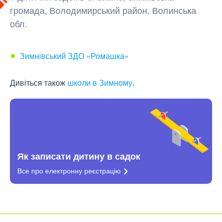
громада, Володимирський район, Волинська
обл.
Зимнівський ЗДО «Ромашка»
Дивіться також
школи в Зимному
.
Як записати дитину в садок
Все про електронну
реєстрацію