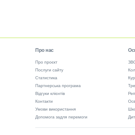
Про нас
Ос
Про проєкт
ЗВ
Послуги сайту
Кол
Статистика
Ку
Партнерська програма
Тре
Відгуки клієнтів
Ре
Контакти
Осв
Умови використання
Шк
Допомога задля перемоги
Дит