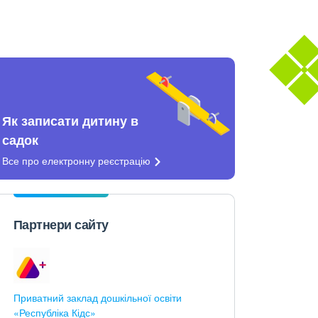
Як записати дитину в
садок
Все про електронну
реєстрацію
Партнери сайту
Приватний заклад дошкільної освіти
«Республіка Кідс»