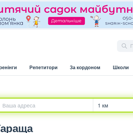
ренінги
Репетитори
За кордоном
Школи
Тараща