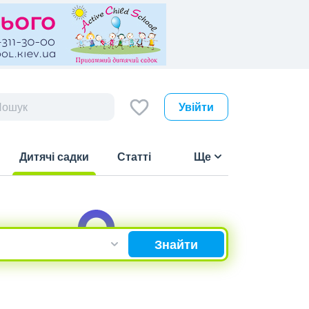
Увійти
Дитячі садки
Статті
Ще
(current)
Знайти