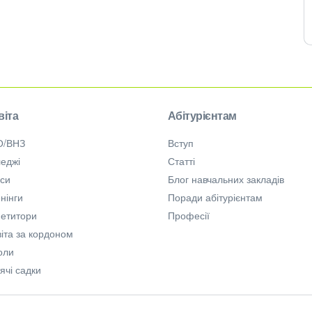
віта
Абітурієнтам
О/ВНЗ
Вступ
еджі
Статті
рси
Блог навчальних закладів
нінги
Поради абітурієнтам
петитори
Професії
іта за кордоном
оли
ячі садки