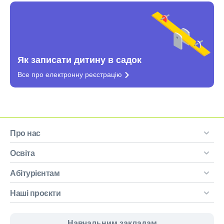
Як записати дитину в садок
Все про електронну
реєстрацію
Про нас
Освіта
Абітурієнтам
Наші проєкти
Навчальним закладам