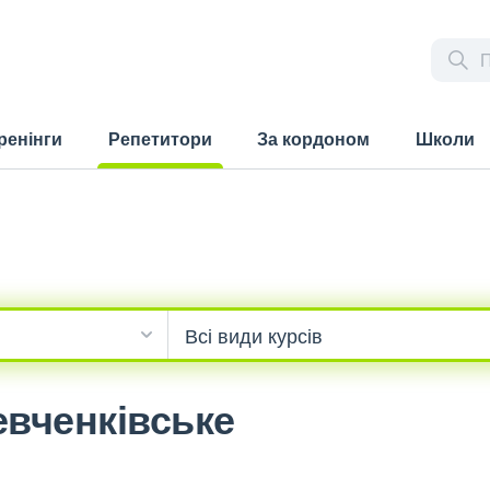
ренінги
Репетитори
За кордоном
Школи
(current)
евченківське