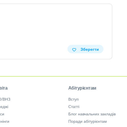
Зберегти
віта
Абітурієнтам
О/ВНЗ
Вступ
еджі
Статті
рси
Блог навчальних закладів
нінги
Поради абітурієнтам