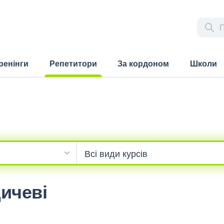
ренінги
Репетитори
За кордоном
Школи
(current)
ичеві