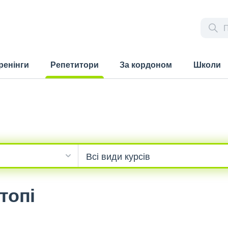
ренінги
Репетитори
За кордоном
Школи
(current)
топі