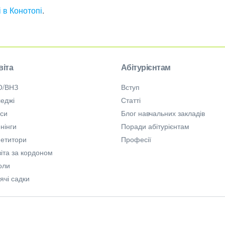
 в Конотопі
.
віта
Абітурієнтам
О/ВНЗ
Вступ
еджі
Статті
рси
Блог навчальних закладів
нінги
Поради абітурієнтам
петитори
Професії
іта за кордоном
оли
ячі садки