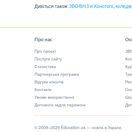
Дивіться також
ЗВО/ВНЗ в Конотопі
,
коледжі
Про нас
Ос
Про проєкт
ЗВ
Послуги сайту
Кол
Статистика
Ку
Партнерська програма
Тре
Відгуки клієнтів
Ре
Контакти
Осв
Умови використання
Шк
Допомога задля перемоги
Дит
© 2009–2026 Education.ua — освіта в Україні.