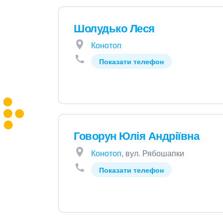
Шолудько Леся
Конотоп
Показати телефон
Говорун Юлія Андріївна
Конотоп
, вул. Рябошапки
Показати телефон