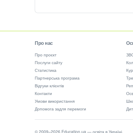
Про нас
Ос
Про проєкт
ЗВ
Послуги сайту
Кол
Статистика
Ку
Партнерська програма
Тре
Відгуки клієнтів
Ре
Контакти
Осв
Умови використання
Шк
Допомога задля перемоги
Дит
© 2009–2026 Education.ua — освіта в Україні.