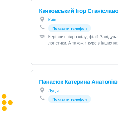
Качковський Ігор Станіслав
Київ
Показати телефон
Керівник підрозділу, філії
.
Завідува
логістики
.
А також 1 курс в інших ка
Панасюк Катерина Анатоліїв
Луцьк
Показати телефон