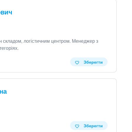
ович
ч складом, логістичним центром
.
Менеджер з
тегоріях
.
Зберегти
на
Зберегти