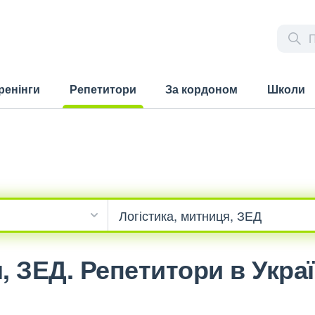
ренінги
Репетитори
За кордоном
Школи
(current)
, ЗЕД. Репетитори в Украї