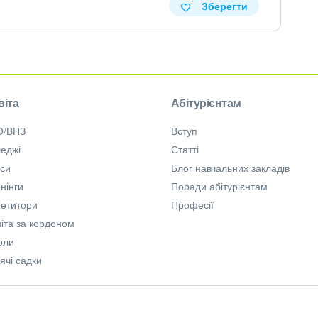
Зберегти
віта
Абітурієнтам
О/ВНЗ
Вступ
еджі
Статті
рси
Блог навчальних закладів
нінги
Поради абітурієнтам
петитори
Професії
іта за кордоном
оли
ячі садки