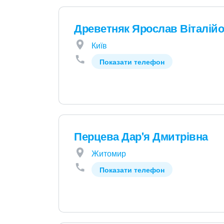
Древетняк Ярослав Віталій
Київ
Показати телефон
Перцева Дар'я Дмитрівна
Житомир
Показати телефон