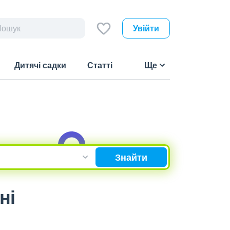
Увійти
Дитячі садки
Статті
Ще
Знайти
ні