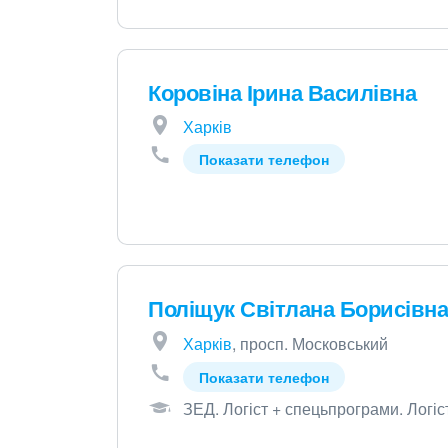
Коровіна Ірина Василівна
Харків
Показати телефон
Поліщук Світлана Борисівна
Харків
, просп. Московський
Показати телефон
ЗЕД
.
Логіст + спецьпрограми
.
Логіс