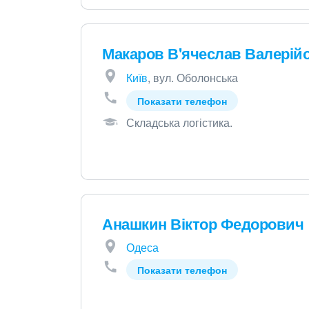
Макаров В'ячеслав Валерій
Київ
, вул. Оболонська
Показати телефон
Складська логістика
.
Анашкин Віктор Федорович
Одеса
Показати телефон