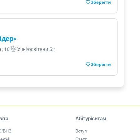
Зберегти
ідер»
, 10
Учні/освітяни 5:1
Зберегти
віта
Абітурієнтам
О/ВНЗ
Вступ
еджі
Статті