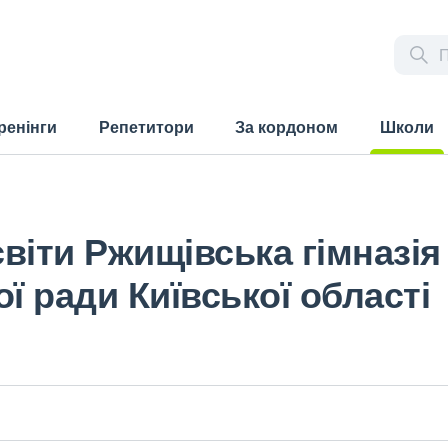
ренінги
Репетитори
За кордоном
Школи
(current)
віти Ржищівська гімназія
ї ради Київської області