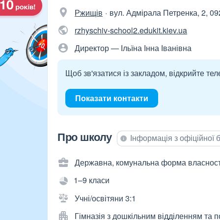
Ржищів
вул. Адмірала Петренка, 2, 0
rzhyschiv-school2.edukit.kiev.ua
Директор — Ільїна Інна Іванівна
Щоб зв'язатися із закладом, відкрийте тел
Показати контакти
Про школу
Інформація з офіційної
Державна, комунальна форма власност
1–9 класи
Учні/освітяни 3:1
Гімназія з дошкільним відділенням та