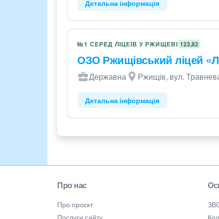
Детальна інформація
№1 СЕРЕД ЛІЦЕЇВ У РЖИЩЕВІ
123,82
ОЗО Ржищівський ліцей «Л
Державна
Ржищів, вул. Травнева
Детальна інформація
Про нас
Ос
Про проєкт
ЗВ
Послуги сайту
Кол