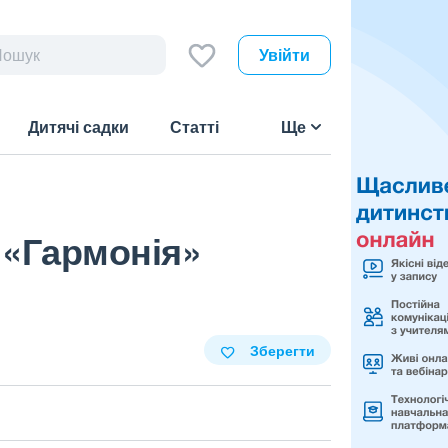
Увійти
Дитячі садки
Статті
Ще
 «Гармонія»
Зберегти