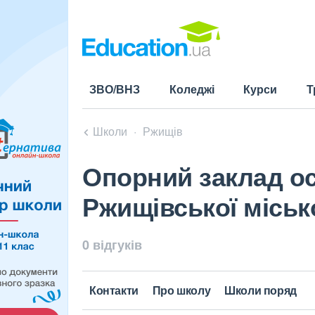
ЗВО/ВНЗ
Коледжі
Курси
Т
Школи
Ржищів
Опорний заклад ос
Ржищівської місько
0 відгуків
Контакти
Про школу
Школи поряд