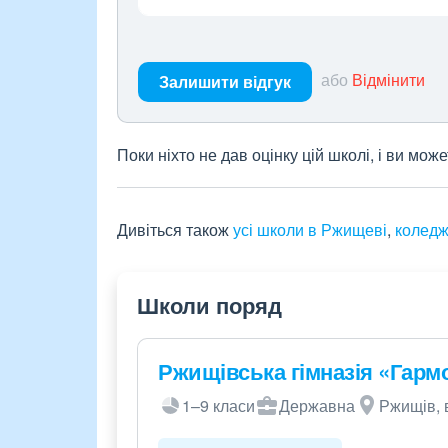
або
Відмінити
Залишити відгук
Поки ніхто не дав оцінку цій школі, і ви мо
Дивіться також
усі школи в Ржищеві
,
коледж
Школи поряд
Ржищівська гімназія «Гарм
1–9 класи
Державна
Ржищів, в