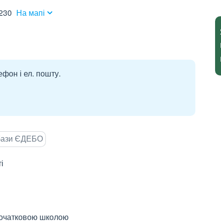
9230
На мапі
ефон і ел. пошту.
 бази ЄДЕБО
і
 початковою школою