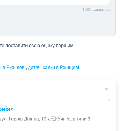
1000
символів
жете поставити свою оцінку першим.
і в Ржищеві
,
дитячі садки в Ржищеві
.
онія»
ул. Героїв Дніпра, 13-а
Учні/освітяни 3:1