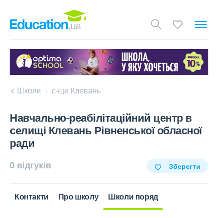
Школи
с-ще Клевань
Навчально-реабілітаційний центр в
селищі Клевань Рівненської обласної
ради
0 відгуків
Зберегти
Контакти
Про школу
Школи поряд