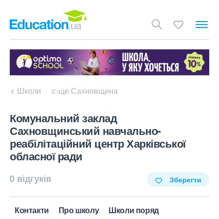
Школи
с-ще Сахновщина
Комунальний заклад
Сахновщинський навчально-
реабілітаційний центр Харківської
обласної ради
0 відгуків
Зберегти
Контакти
Про школу
Школи поряд