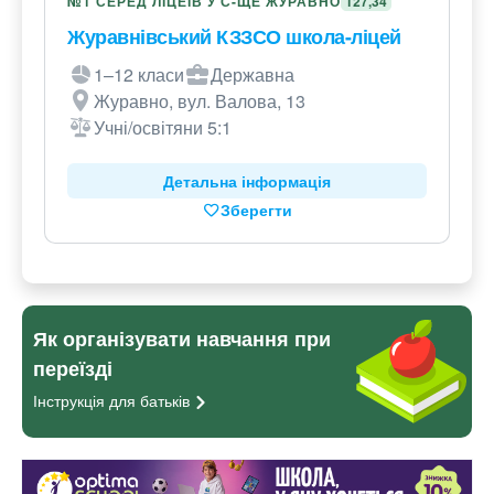
№1 СЕРЕД ЛІЦЕЇВ У С-ЩЕ ЖУРАВНО
127,34
Журавнівський КЗЗСО школа-ліцей
1–12 класи
Державна
Журавно, вул. Валова, 13
Учні/освітяни 5:1
Детальна інформація
Зберегти
Як організувати навчання при
переїзді
Інструкція для
батьків