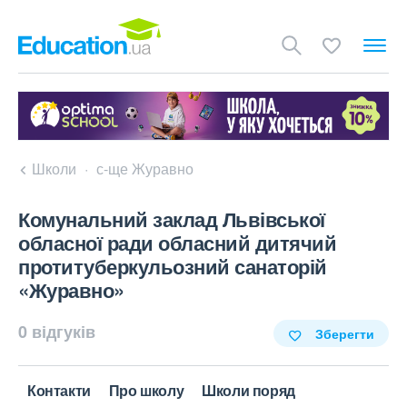
Школи
с-ще Журавно
Комунальний заклад Львівської
обласної ради обласний дитячий
протитуберкульозний санаторій
«Журавно»
0 відгуків
Зберегти
Контакти
Про школу
Школи поряд