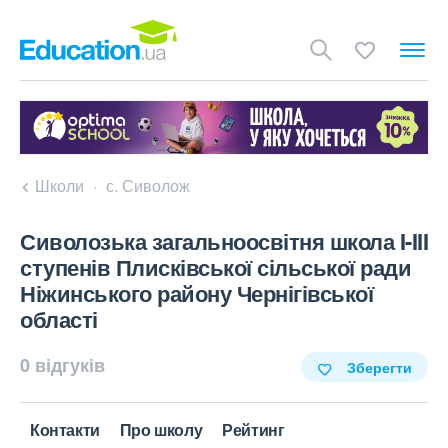
Школи
с. Сиволож
Сиволозька загальноосвітня школа I-III
ступенів Плисківської сільської ради
Ніжинського району Чернігівської
області
0 відгуків
Зберегти
Контакти
Про школу
Рейтинг