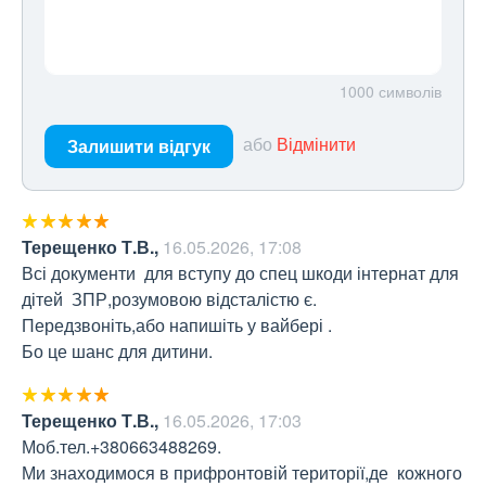
1000
символів
або
Відмінити
Залишити відгук
Терещенко Т.В.
,
16.05.2026, 17:08
Всі документи  для вступу до спец шкоди інтернат для 
дітей  ЗПР,розумовою відсталістю є.

Передзвоніть,або напишіть у вайбері .

Бо це шанс для дитини.
Терещенко Т.В.
,
16.05.2026, 17:03
Моб.тел.+380663488269.

Ми знаходимося в прифронтовій території,де  кожного 