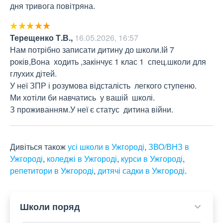
дня тривога повітряна.
Терещенко Т.В.
,
16.05.2026, 16:57
Нам потрібно записати дитину до школи.Ій 7 
років,Вона  ходить ,закінчує 1 клас 1  спец.школи для 
глухих дітей.

У неї ЗПР і розумова відсталість  легкого ступеню.

Ми хотіли би навчатись  у вашій  школі.

З проживанням.У неї є статус  дитина війни.
Дивіться також
усі школи в Ужгороді
,
ЗВО/ВНЗ в
Ужгороді
,
коледжі в Ужгороді
,
курси в Ужгороді
,
репетитори в Ужгороді
,
дитячі садки в Ужгороді
.
Школи поряд