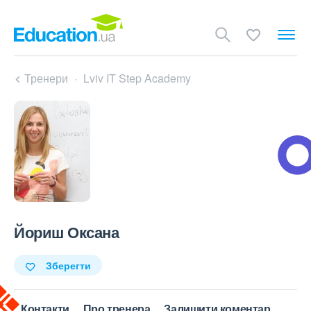
Тренери
Lviv IT Step Academy
Йориш Оксана
Зберегти
Контакти
Про тренера
Залишити коментар