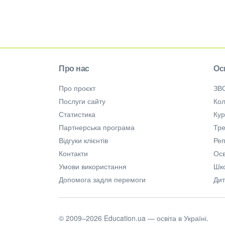
Про нас
Ос
Про проєкт
ЗВ
Послуги сайту
Кол
Статистика
Ку
Партнерська програма
Тре
Відгуки клієнтів
Ре
Контакти
Осв
Умови використання
Шк
Допомога задля перемоги
Дит
© 2009–2026 Education.ua — освіта в Україні.