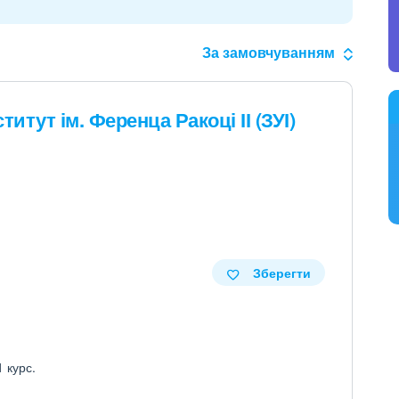
За замовчуванням
итут ім. Ференца Ракоці ІІ (ЗУІ)
Зберегти
1 курс.