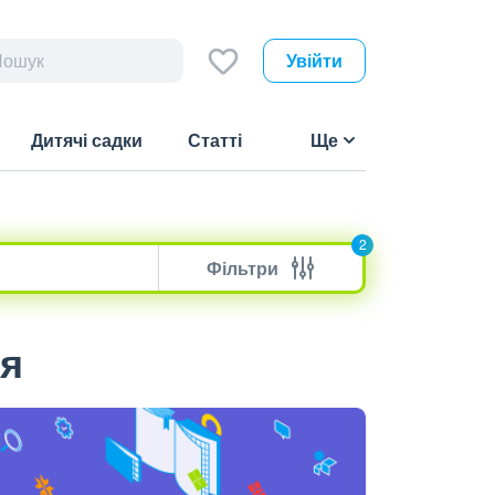
Увійти
Дитячі садки
Статті
Ще
2
Фільтри
ія