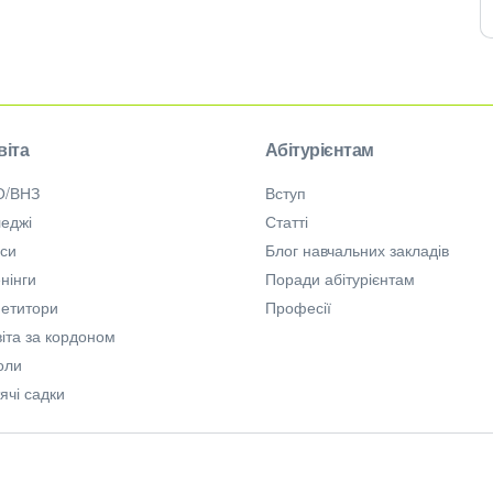
віта
Абітурієнтам
О/ВНЗ
Вступ
еджі
Статті
рси
Блог навчальних закладів
нінги
Поради абітурієнтам
петитори
Професії
іта за кордоном
оли
ячі садки