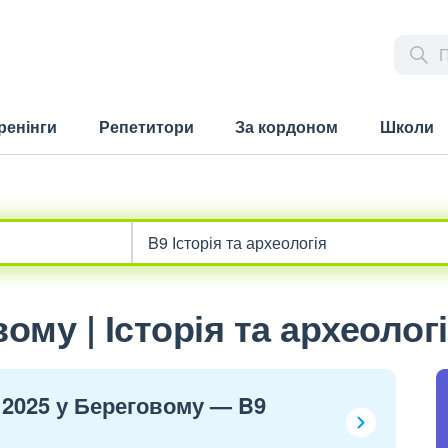
ренінги
Репетитори
За кордоном
Школи
му | Історія та археолог
 2025 у Береговому — B9
»