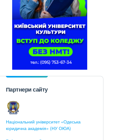
Партнери сайту
Національний університет «Одеська
юридична академія» (НУ ОЮА)