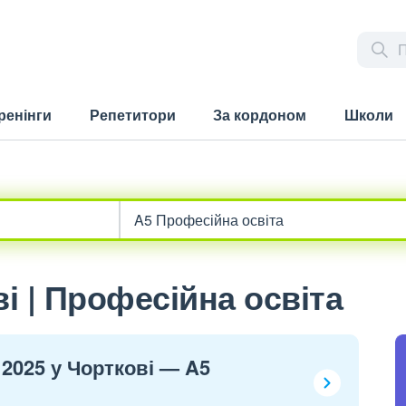
ренінги
Репетитори
За кордоном
Школи
і | Професійна освіта
 2025 у Чорткові — A5