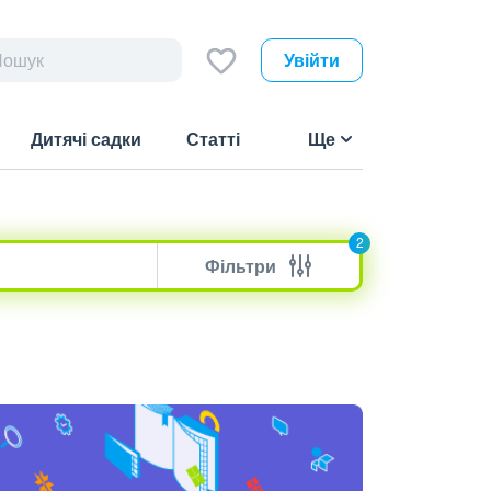
Увійти
Дитячі садки
Статті
Ще
2
Фільтри