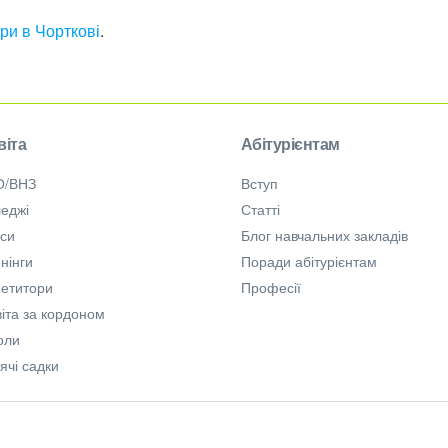
ри в Чорткові
.
віта
Абітурієнтам
О/ВНЗ
Вступ
еджі
Статті
рси
Блог навчальних закладів
нінги
Поради абітурієнтам
петитори
Професії
іта за кордоном
оли
ячі садки