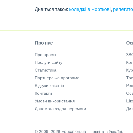
Дивіться також
коледжі в Чорткові
,
репетито
Про нас
Ос
Про проєкт
ЗВ
Послуги сайту
Кол
Статистика
Ку
Партнерська програма
Тре
Відгуки клієнтів
Ре
Контакти
Осв
Умови використання
Шк
Допомога задля перемоги
Дит
© 2009–2026 Education.ua — освіта в Україні.