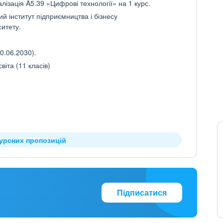
лізація A5.39 «Цифрові технології» на 1 курс.
й інститут підприємництва і бізнесу
ситету.
0.06.2030).
іта (11 класів)
курсних пропозицій
Підписатися