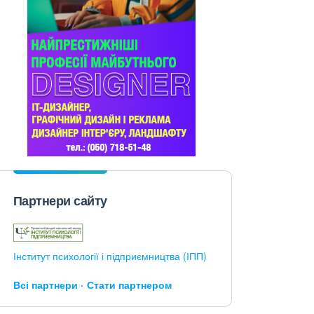
Партнери сайту
Інститут психології і підприємництва (ІПП)
Всі партнери
Стати партнером