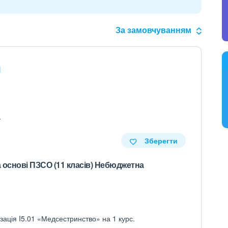
За замовчуванням
я
.
Зберегти
 основі ПЗСО (11 класів) Небюджетна
зація I5.01 «Медсестринство» на 1 курс.