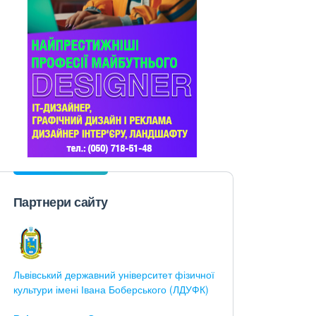
Партнери сайту
Львівський державний університет фізичної
культури імені Івана Боберського (ЛДУФК)