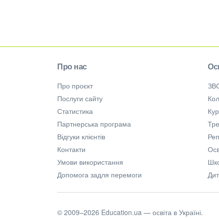
Про нас
Ос
Про проєкт
ЗВ
Послуги сайту
Кол
Статистика
Ку
Партнерська програма
Тре
Відгуки клієнтів
Ре
Контакти
Осв
Умови використання
Шк
Допомога задля перемоги
Дит
© 2009–2026 Education.ua — освіта в Україні.