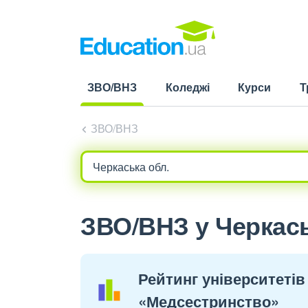
ЗВО/ВНЗ
Коледжі
Курси
Т
(current)
ЗВО/ВНЗ
ЗВО/ВНЗ у Черкась
Рейтинг університетів 
«Медсестринство»