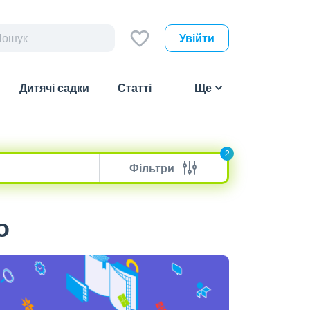
Увійти
Дитячі садки
Статті
Ще
2
Фільтри
о