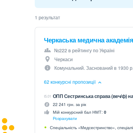
1 результат
Черкаська медична академі
№222 в рейтингу по Україні
Черкаси
Комунальний. Заснований в 1930 р
62 конкурсні пропозиції
ОПП Сестринська справа (веч/ф) на
I5.01
22 241 грн. за рік
Мій конкурсний бал НМТ:
0
Розрахувати
Спеціальність «Медсестринство», спеціалі