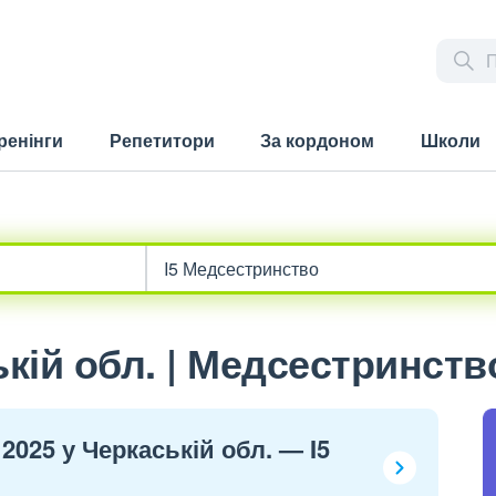
ренінги
Репетитори
За кордоном
Школи
кій обл. | Медсестринств
2025 у Черкаській обл. — I5