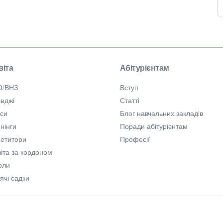
віта
Абітурієнтам
О/ВНЗ
Вступ
еджі
Статті
рси
Блог навчальних закладів
нінги
Поради абітурієнтам
петитори
Професії
іта за кордоном
оли
ячі садки