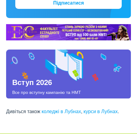
Підписатися
Вступ 2026
Все про вступну кампанію та НМТ
Дивіться також
коледжі в Лубнах
,
курси в Лубнах
.