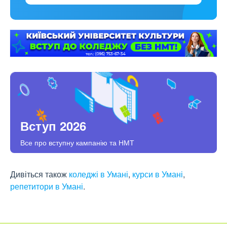
Вступ 2026
Все про вступну кампанію та НМТ
Дивіться також
коледжі в Умані
,
курси в Умані
,
репетитори в Умані
.