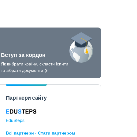
Вступ за кордон
Як вибрати країну, скласти іспити
та зібрати
документи
Партнери сайту
EduSteps
Всі партнери
Стати партнером