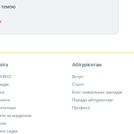
ю темою
и
віта
Абітурієнтам
О/ВНЗ
Вступ
еджі
Статті
рси
Блог навчальних закладів
нінги
Поради абітурієнтам
петитори
Професії
іта за кордоном
оли
ячі садки