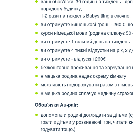
ваші обов'язки: 30 годин на тиждень - до
порядок у будинку,
1-2 рази на тиждень Babysitting включно.
ви отримуєте кишенькові гроші - 260 € щ
курси німецької мови (родина сплачує 50
ви отримуєте 1 вільний день на тиждень
ви отримуєте 4 тижні відпустки на рік, 2 д
ви отримуєте - відпускні 260€
безкоштовне проживання та харчування в
німецька родина надає окрему кімнату
можливість подорожувати разом з німец
німецька родина сплачує медичну страхо
Обов'язки
Au
-
pair
:
допомогати родині доглядати за дітьми (с
грати з дітьми у розвиваючі ігри, читати 
годувати тощо.).