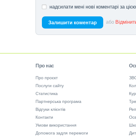
надсилати мені нові коментарі за ціє
або
Відмінит
Залишити коментар
Про нас
Ос
Про проєкт
ЗВ
Послуги сайту
Кол
Статистика
Ку
Партнерська програма
Тре
Відгуки клієнтів
Ре
Контакти
Осв
Умови використання
Шк
Допомога задля перемоги
Дит