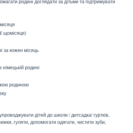
помагати родині доглядати за дітьми та підтримувати
омісяця
 € щомісяця)
ні за кожен місяць
 німецькій родині
ькою родиною
вку
упроводжувати дітей до школи / дитсадка/ гуртків,
книжки, гуляти, допомогати одягати, чистити зуби,