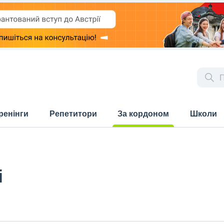
ренінги
Репетитори
За кордоном
Школи
(current)
і