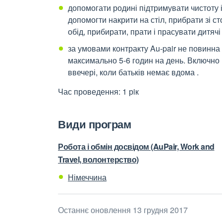
допомогати родині підтримувати чистоту і 
допомогти накрити на стіл, прибрати зі сто
обід, прибирати, прати і прасувати дитячі 
за умовами контракту Au-pair не повинна
максимально 5-6 годин на день. Включно B
ввечері, коли батьків немає вдома .
Час проведення: 1 рiк
Види програм
Робота і обмін досвідом (AuPair, Work and
Travel, волонтерство)
Німеччина
Останнє оновлення 13 грудня 2017