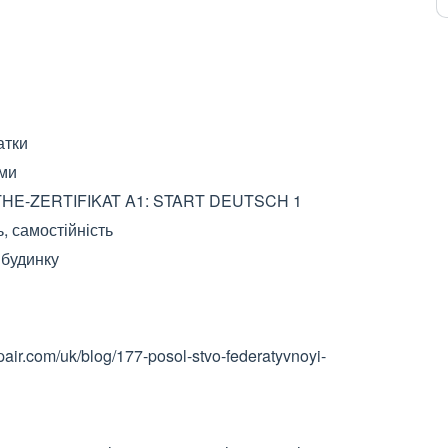
атки
ьми
OETHE-ZERTIFIKAT A1: START DEUTSCH 1
ь, самостійність
 будинку
pair.com/uk/blog/177-posol-stvo-federatyvnoyi-