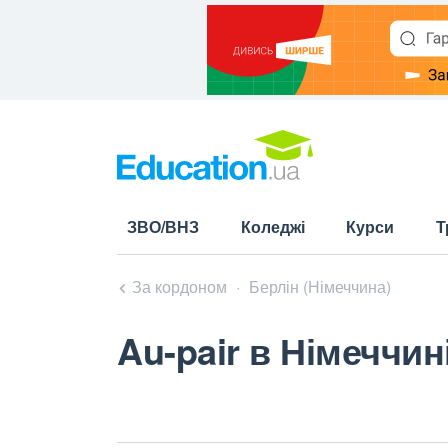
ЗВО/ВНЗ
Коледжі
Курси
Т
За кордоном
Берлін (Німеччина)
Au-pair в Німеччин