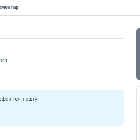
оментар
9441
ефон і ел. пошту.