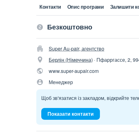
Контакти
Опис програми
Залишити к
Безкоштовно
Super Au-pair, агентство
Берлін (Німеччина)
·
Пфарргассе, 2, 9
www.super-aupair.com
Менеджер
Щоб зв'язатися із закладом, відкрийте тел
Показати контакти