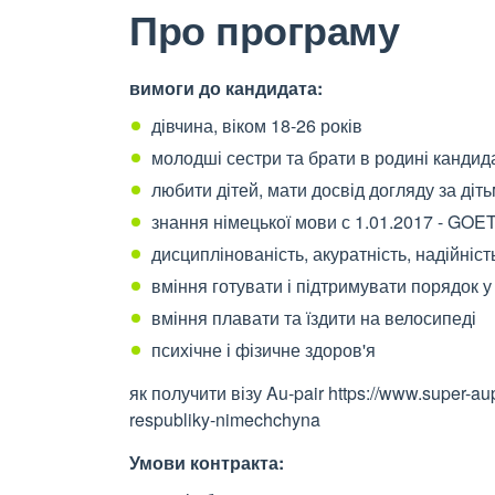
Про програму
вимоги до кандидата:
дівчина, віком 18-26 років
молодші сестри та брати в родині кандид
любити дітей, мати досвід догляду за діт
знання німецької мови с 1.01.2017 - G
дисциплінованість, акуратність, надійніст
вміння готувати і підтримувати порядок у
вміння плавати та їздити на велосипеді
психічне і фізичне здоров'я
як получити візу Au-pair https://www.super-au
respubliky-nimechchyna
Умови контракта: