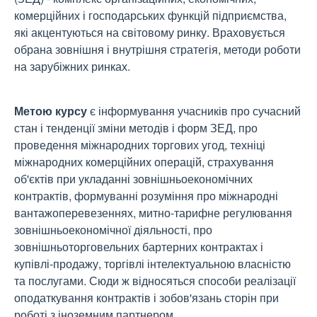
комерційних і господарських функцій підприємства,
які акцентуються на світовому ринку. Враховується
обрана зовнішня і внутрішня стратегія, методи роботи
на зарубіжних ринках.
Метою курсу
є інформування учасників про сучасний
стан і тенденції зміни методів і форм ЗЕД, про
проведення міжнародних торгових угод, техніці
міжнародних комерційних операцій, страхування
об'єктів при укладанні зовнішньоекономічних
контрактів, формуванні розуміння про міжнародні
вантажоперевезеннях, митно-тарифне регулювання
зовнішньоекономічної діяльності, про
зовнішньоторговельних бартерних контрактах і
купівлі-продажу, торгівлі інтелектуальною власністю
та послугами. Сюди ж відносяться способи реалізації
оподаткування контрактів і зобов'язань сторін при
роботі з іноземним партнером.