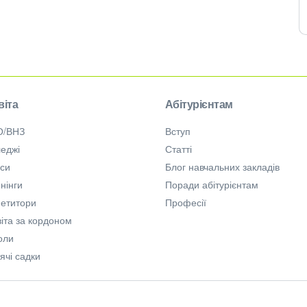
віта
Абітурієнтам
О/ВНЗ
Вступ
еджі
Статті
рси
Блог навчальних закладів
нінги
Поради абітурієнтам
петитори
Професії
іта за кордоном
оли
ячі садки