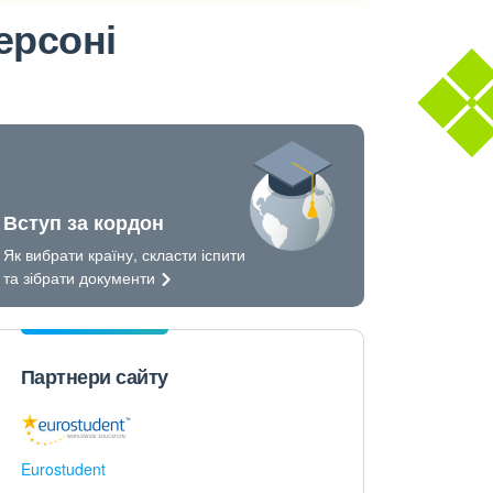
ерсоні
Вступ за кордон
Як вибрати країну, скласти іспити
та зібрати
документи
Партнери сайту
Eurostudent