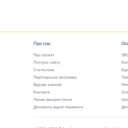
Про нас
Ос
Про проєкт
ЗВ
Послуги сайту
Кол
Статистика
Ку
Партнерська програма
Тре
Відгуки клієнтів
Ре
Контакти
Осв
Умови використання
Шк
Допомога задля перемоги
Дит