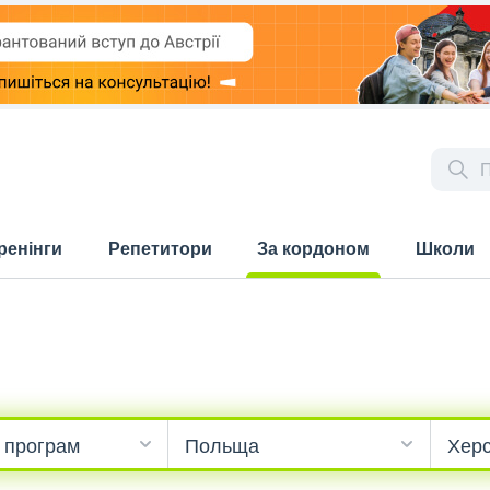
ренінги
Репетитори
За кордоном
Школи
(current)