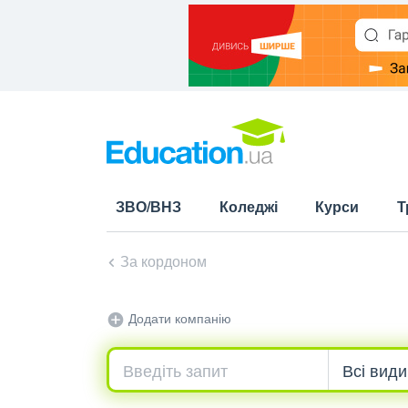
ЗВО/ВНЗ
Коледжі
Курси
Т
За кордоном
Додати компанію