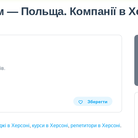
м — Польща. Компанії в Х
ів.
Зберегти
джі в Херсоні
,
курси в Херсоні
,
репетитори в Херсоні
.