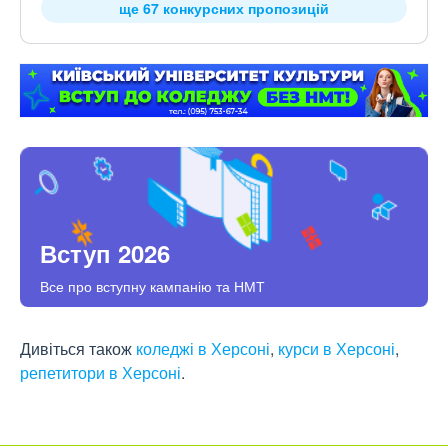
ще 67 конкурсних пропозицій
Вступ 2026
Все про вступну кампанію та НМТ
Дивіться також
коледжі в Херсоні
,
курси в Херсоні
,
репетитори в Херсоні
.