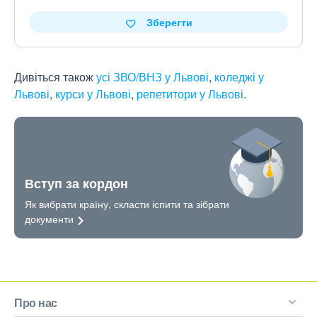
Зберегти
Дивіться також
усі ЗВО/ВНЗ у Львові
,
коледжі у
Львові
,
курси у Львові
,
репетитори у Львові
.
Вступ за кордон
Як вибрати країну, скласти іспити та зібрати
документи
Про нас