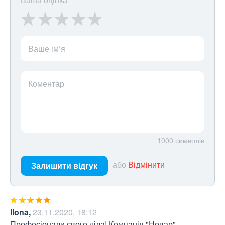
Ваше ім’я
Коментар
1000
символів
або
Відмінити
Залишити відгук
Ilona
,
23.11.2020, 18:12
Професіонали свого діла! Компанія "Новар" 