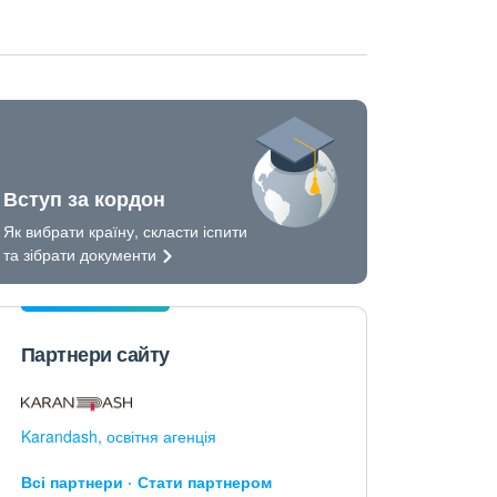
Вступ за кордон
Як вибрати країну, скласти іспити
та зібрати
документи
Партнери сайту
Karandash, освітня агенція
Всі партнери
Стати партнером