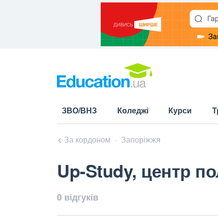
ЗВО/ВНЗ
Коледжі
Курси
Т
За кордоном
Запоріжжя
Up-Study, центр по
0 відгуків