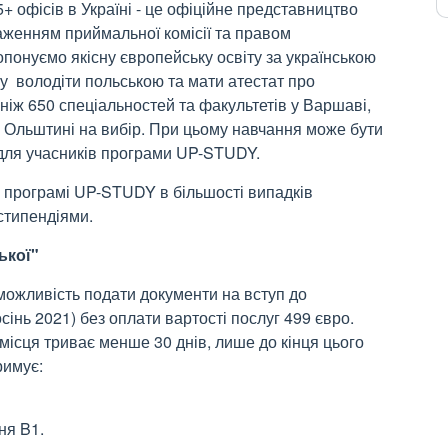
 офісів в Україні - це офіційне представництво
аженням приймальної комісії та правом
понуємо якісну європейську освіту за українською
у володіти польською та мати атестат про
 ніж 650 спеціальностей та факультетів у Варшаві,
та Ольштині на вибір. При цьому навчання може бути
 для учасників програми UP-STUDY.
о програмі UP-STUDY в більшості випадків
стипендіями.
ької"
можливість подати документи на вступ до
інь 2021) без оплати вартості послуг 499 євро.
 місця триває менше 30 днів, лише до кінця цього
римує:
вня B1.