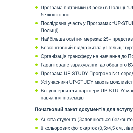
Програма підтримки (3 роки) в Польщі "
безкоштовно
Послідовна участь у Програмах "UP-STUDY
Польщі)
Найбільша освітня мережа: 25+ представ
Безкоштовний підбір житла у Польщі: гур
Організація трансферу на навчання до П
Гарантоване зарахування до обраного ВУ
Програма UP-STUDY Програма №1 серед 
Усі учасники UP-STUDY мають можливіст
Всі університети-партнери UP-STUDY мают
навчання іноземців
Початковий пакет документів для вступу
Анкета студента (Заповнюється безкошт
8 кольорових фотокарток (3,5х4,5 см, лів