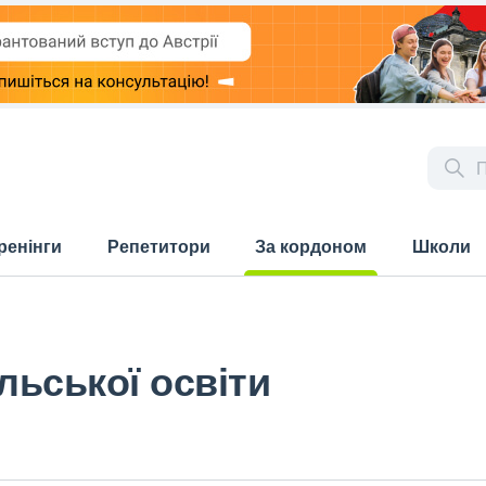
ренінги
Репетитори
За кордоном
Школи
(current)
льської освіти