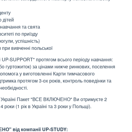
денту
о дітей
 навчання та свята
рситеті по приїзду
огули, успішність)
 при вивченні польської
амі UP-SUPPORT" протягом всього періоду навчання:
бо гуртожиток) за цінами нижче ринкових, поселення
 допомога у виготовленні Карти тимчасового
римка протягом 3-ох років, контроль поведінки та
необхідності.
в Україні Пакет "ВСЕ ВКЛЮЧЕНО" Ви отримуєте 2
роки (1 рік в Україні та 3 роки у Польщі).
НО" від компанії UP-STUDY: