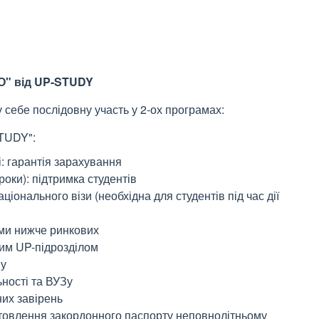
О" від UP-STUDY
себе послідовну участь у 2-ох програмах:
STUDY":
: гарантія зарахування
ки): підтримка студентів
ціонального візи (необхідна для студентів під час дії
ами нижче ринкових
шим UP-підрозділом
пу
ності та ВУЗу
них завірень
отовлення закордонного паспорту неповнолітньому