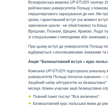
Всеукраїнська мережа UP-STUDY налічує 25+
рейтингових університетів Польщі з повнов
першочергового зарахування до них. Ми про
ціною, гарантований вступ (на момент вступ
закінчення школи - не обов'язково) та більш
Вроцлаві, Познані, Щецині, Кракові, Лодзі 
зі спеціальними стипендіями або знижками
При цьому вступ до університетів Польщі п
відбувається з ексклюзивними знижками та 
Акція "Безкоштовний вступ + курс польс
Компанія UP-STUDY підготувала унікальну 
університетів Польщі (початок навчання — ос
Акційний набір абітурієнтів на безкоштовні*
місяця. Кожен учасник акції безкоштовно от
Повний пакет послуг "Все включено".
Безкоштовний курс польської мови до рі