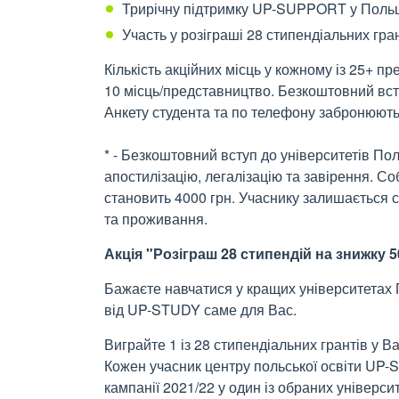
Трирічну підтримку UP-SUPPORT у Поль
Участь у розіграші 28 стипендіальних гра
Кількість акційних місць у кожному із 25+
10 місць/представництво. Безкоштовний всту
Анкету студента та по телефону забронюють
* - Безкоштовний вступ до університетів Пол
апостилізацію, легалізацію та завірення. Со
становить 4000 грн. Учаснику залишається 
та проживання.
Акція "Розіграш 28 стипендій на знижку 
Бажаєте навчатися у кращих університетах 
від UP-STUDY саме для Вас.
Виграйте 1 із 28 стипендіальних грантів у В
Кожен учасник центру польської освіти UP-
кампанії 2021/22 у один із обраних універс