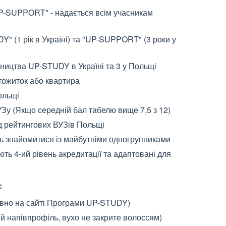
UP-SUPPORT" - надається всім учасникам
" (1 рік в Україні) та "UP-SUPPORT" (3 роки у
ництва UP-STUDY в Україні та 3 у Польщі
тожиток або квартира
ольщі
Зу (Якщо середній бал табелю вище 7,5 з 12)
рейтингових ВУЗів Польщі
ь знайомитися із майбутніми одногрупниками
ь 4-ий рівень акредитації та адаптовані для
:
овно на сайті Програми UP-STUDY)
ий напівпрофіль, вухо не закрите волоссям)