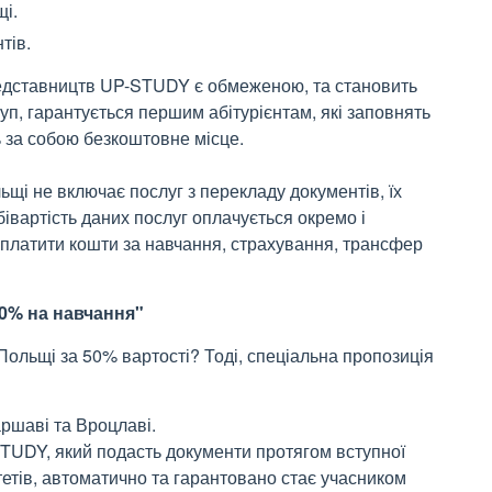
щі.
нтів.
 представництв UP-STUDY є обмеженою, та становить
п, гарантується першим абітурієнтам, які заповнять
 за собою безкоштовне місце.
ьщі не включає послуг з перекладу документів, їх
бівартість даних послуг оплачується окремо і
сплатити кошти за навчання, страхування, трансфер
50% на навчання"
Польщі за 50% вартості? Тоді, спеціальна пропозиція
аршаві та Вроцлаві.
STUDY, який подасть документи протягом вступної
итетів, автоматично та гарантовано стає учасником