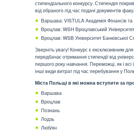
стипендіального конкурсу. Стипендія покри
від обраного під час подачі документів факу
Варшава: VISTULA Академія Фінансів та 
Вроцлав: WSH Вроцлавський Університет
Вроцлав: WSB Університет Банківської С
Зверніть увагу! Конкурс є ексклюзивним дл
передбачає отримання стипендії від універс
першого року навчання. Переможці, як і всі 
інші види витрат під час перебування у Пол
Міста Польщі в які можна вступити за 
Варшава
Вроцлав
Познань
Лодзь
Люблін