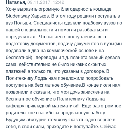
Наталья
,
09.11.2017, 12:42
Хочу выразить огромную благодарность команде  
Studentway Харьков. В этом году решили поступать в 
вуз Польши. Специалисты сделали подборку вузов по 
нашей специальности и помогли разобраться и 
определиться.  Что касается поступления- всю 
подготовку документов, подачу документов в вузы(мы 
подавали в два-на коммерческой основе и на 
бесплатной) , переводы и т.д. планета знаний делала 
сама. действительно не было никаких скрытых 
платежей а только те, что указаны в договоре. В 
Политехнику Лодзь нам предложили попробовать 
поступить на бесплатное обучение.В конце июля нам 
позвонили и сказали, что моя дочь зачислена на 
бесплатное обучение в Политехнику Лодзь на 
кафедру прикладной математики!!! Еще раз огромное 
родительское спасибо за проделанную работу. 
Будущим абитуриентом хочу сказать одно-верьте в 
себя, в свои силы, приходите и поступайте. Сейчас 