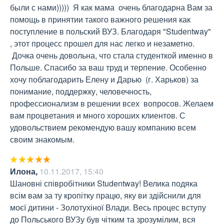
были с нами)))))  Я как мама  очень благодарна Вам за 
помощь в принятии такого важного решения как 
поступление в польский ВУЗ. Благодаря "Studentway" 
, этот процесс прошел для нас легко и незаметно. 

 Дочка очень довольна, что стала студенткой именно в 
Польше. Спасибо за ваш труд и терпение. Особенно 
хочу поблагодарить Елену и Дарью  (г. Харьков) за 
понимание, поддержку, человечность, 
профессионализм в решении всех  вопросов. Желаем 
вам процветания и много хороших клиентов. С 
удовольствием рекомендую вашу компанию всем 
своим знакомым.
Илона
,
10.11.2017, 15:40
Шановні співробітники Studentway! Велика подяка 
всім вам за ту кропітку працю, яку ви здійснили для 
моєї дитини - Золотухіної Влади. Весь процес вступу 
до Польського ВУЗу був чітким та зрозумілим, вся 