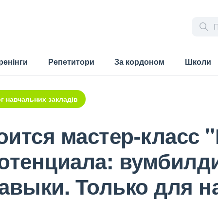
ренінги
Репетитори
За кордоном
Школи
г навчальних закладів
тоится мастер-класс 
отенциала: вумбилди
навыки. Только для 