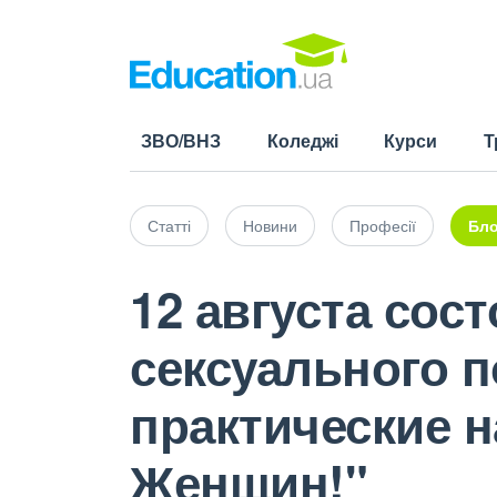
ЗВО/ВНЗ
Коледжі
Курси
Т
Статті
Новини
Професії
Бло
12 августа сос
сексуального п
практические 
Женщин!"