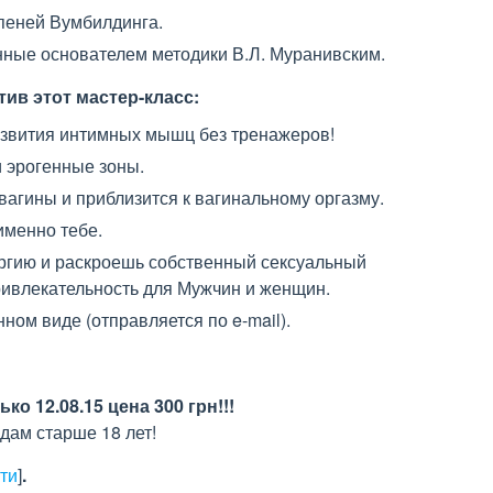
упеней Вумбилдинга.
ные основателем методики В.Л. Муранивским.
ив этот мастер-класс:
азвития интимных мышц без тренажеров!
 эрогенные зоны.
вагины и приблизится к вагинальному оргазму.
именно тебе.
ргию и раскроешь собственный сексуальный
ривлекательность для Мужчин и женщин.
ном виде (отправляется по e-mail).
ко 12.08.15 цена 300 грн!!!
дам старше 18 лет!
кти
]
.