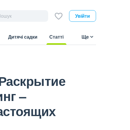
Увійти
Дитячі садки
Статті
Ще
(current)
"Раскрытие
нг –
настоящих