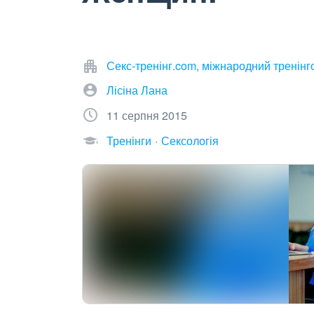
Секс-тренінг.com, міжнародний тренінг
Лісіна Лана
11 серпня 2015
Тренінги
Сексологія