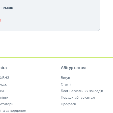
ю темою
и
віта
Абітурієнтам
О/ВНЗ
Вступ
еджі
Статті
рси
Блог навчальних закладів
нінги
Поради абітурієнтам
петитори
Професії
іта за кордоном