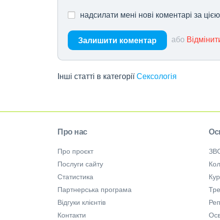
надсилати мені нові коментарі за ціє
або
Відмінит
Залишити коментар
Інші статті в категорії
Сексологія
Про нас
Ос
Про проєкт
ЗВ
Послуги сайту
Кол
Статистика
Ку
Партнерська програма
Тре
Відгуки клієнтів
Ре
Контакти
Осв